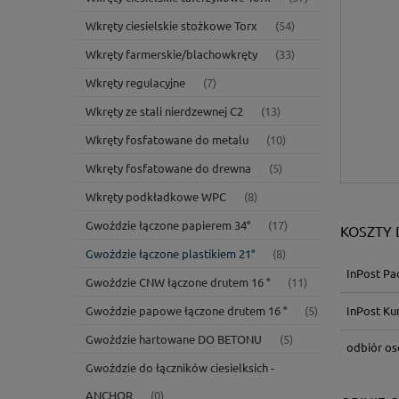
Wkręty ciesielskie stożkowe Torx
(54)
Wkręty farmerskie/blachowkręty
(33)
Wkręty regulacyjne
(7)
Wkręty ze stali nierdzewnej C2
(13)
Wkręty fosfatowane do metalu
(10)
Wkręty fosfatowane do drewna
(5)
Wkręty podkładkowe WPC
(8)
Gwoździe łączone papierem 34°
(17)
KOSZTY
Gwoździe łączone plastikiem 21°
(8)
InPost Pa
Gwoździe CNW łączone drutem 16 °
(11)
InPost Kur
Gwoździe papowe łączone drutem 16 °
(5)
Gwoździe hartowane DO BETONU
(5)
odbiór oso
Gwoździe do łączników ciesielksich -
ANCHOR
(0)