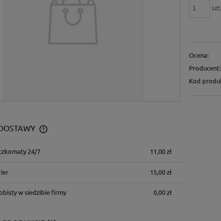
szt
Ocena:
Producent:
Kod produ
 DOSTAWY
czkomaty 24/7
11,00 zł
CENA NIE ZAWIERA EWENTUALNYCH
KOSZTÓW PŁATNOŚCI
ier
15,00 zł
bisty w siedzibie firmy
0,00 zł