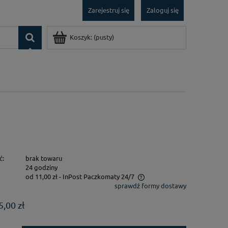
Zarejestruj się
Zaloguj się
Koszyk:
(pusty)
ć:
brak towaru
24 godziny
od 11,00 zł
- InPost Paczkomaty 24/7
sprawdź formy dostawy
Cena nie zawiera ewentualnych kosztów
5,00 zł
płatności