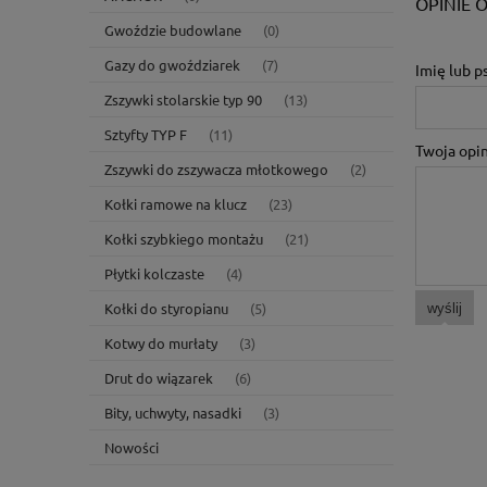
OPINIE O
Gwoździe budowlane
(0)
Gazy do gwoździarek
(7)
Imię lub 
Zszywki stolarskie typ 90
(13)
Sztyfty TYP F
(11)
Twoja opin
Zszywki do zszywacza młotkowego
(2)
Kołki ramowe na klucz
(23)
Kołki szybkiego montażu
(21)
Płytki kolczaste
(4)
Kołki do styropianu
(5)
wyślij
Kotwy do murłaty
(3)
Drut do wiązarek
(6)
Bity, uchwyty, nasadki
(3)
Nowości