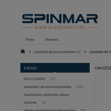
Menu
Nowości
»
»
Gwoździe łączone plastikiem 21°
Gwoździe RK 3,
GWOŹDZIE
MENU
DOM i OGRÓD
(17)
Narzędzia i akcesoria budowlane
(142)
Gwoździarki, sztyfciarki, nożyce
skokowe
(3)
Wkręty ciesielskie talerzykowe Torx
(57)