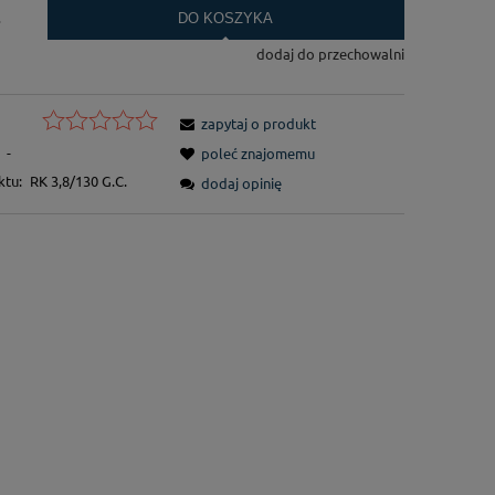
.
DO KOSZYKA
dodaj do przechowalni
zapytaj o produkt
-
poleć znajomemu
ktu:
RK 3,8/130 G.C.
dodaj opinię