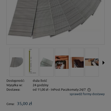
Dostępność:
duża ilość
Wysyłka w:
24 godziny
Dostawa:
od 11,00 zł
- InPost Paczkomaty 24/7
sprawdź formy dostawy
Cena nie zawiera ewentualnych kosztów płatności
35,00 zł
Cena: