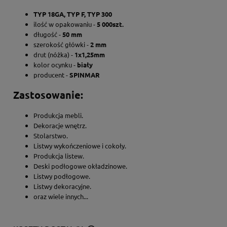
TYP 18GA, TYP F, TYP 300
ilość w opakowaniu -
5 000szt.
długość -
50
mm
szerokość główki -
2 mm
drut (nóżka) -
1x1,25mm
kolor ocynku -
biały
producent -
SPINMAR
Zastosowanie:
Produkcja mebli.
Dekoracje wnętrz.
Stolarstwo.
Listwy wykończeniowe i cokoły.
Produkcja listew.
Deski podłogowe okładzinowe.
Listwy podłogowe.
Listwy dekoracyjne.
oraz wiele innych...