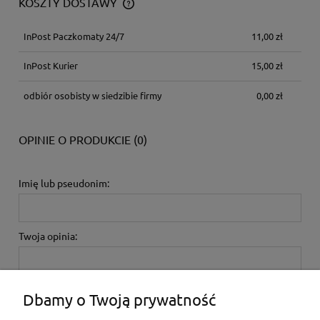
KOSZTY DOSTAWY
CENA NIE ZAWIERA EWENTUALNYCH KOSZTÓW PŁATNOŚCI
InPost Paczkomaty 24/7
11,00 zł
InPost Kurier
15,00 zł
odbiór osobisty w siedzibie firmy
0,00 zł
OPINIE O PRODUKCIE (0)
Imię lub pseudonim:
Twoja opinia:
Dbamy o Twoją prywatność