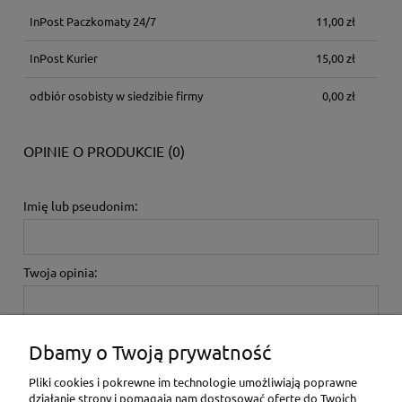
InPost Paczkomaty 24/7
11,00 zł
InPost Kurier
15,00 zł
odbiór osobisty w siedzibie firmy
0,00 zł
OPINIE O PRODUKCIE (0)
Imię lub pseudonim:
Twoja opinia:
Dbamy o Twoją prywatność
Pliki cookies i pokrewne im technologie umożliwiają poprawne
działanie strony i pomagają nam dostosować ofertę do Twoich