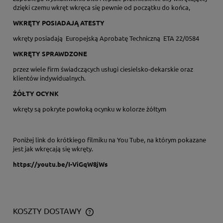
dzięki czemu wkręt wkręca się pewnie od początku do końca,
WKRĘTY POSIADAJĄ ATESTY
wkręty posiadają Europejską Aprobatę Techniczną ETA 22/0584
WKRĘTY SPRAWDZONE
przez wiele firm świadczących usługi ciesielsko-dekarskie oraz
klientów indywidualnych.
ŻÓŁTY OCYNK
wkręty są pokryte powłoką ocynku w kolorze żółtym
Poniżej link do krótkiego filmiku na You Tube, na którym pokazane
jest jak wkręcają się wkręty.
https://youtu.be/I-ViGqW8jWs
KOSZTY DOSTAWY
CENA NIE ZAWIERA EWENTUALNYCH KOSZTÓW PŁATNOŚCI