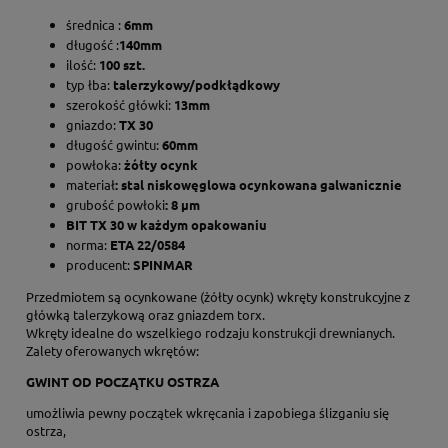
średnica :
6mm
długość :
140mm
ilość:
100 szt.
typ łba:
talerzykowy/podkłądkowy
szerokość główki:
13mm
gniazdo:
TX 30
długość gwintu:
60mm
powłoka:
żółty ocynk
materiał
: stal niskowęglowa ocynkowana galwanicznie
grubość powłoki
: 8 µm
BIT TX 30 w każdym
opakowaniu
norma:
ETA 22/0584
producent:
SPINMAR
Przedmiotem są ocynkowane (żółty ocynk) wkręty konstrukcyjne z
główką talerzykową oraz gniazdem torx.
Wkręty idealne do wszelkiego rodzaju konstrukcji drewnianych.
Zalety oferowanych wkrętów:
GWINT OD POCZĄTKU OSTRZA
umożliwia pewny początek wkręcania i zapobiega ślizganiu się
ostrza,