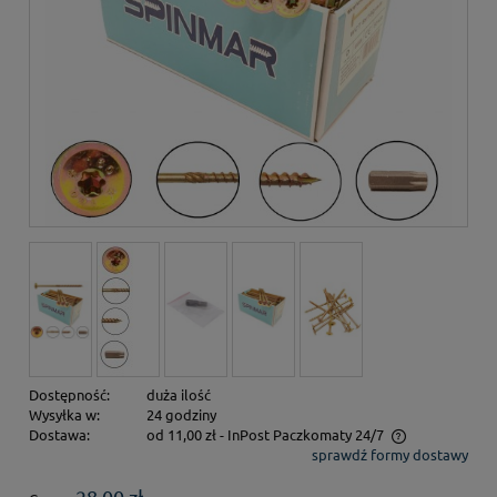
Dostępność:
duża ilość
Wysyłka w:
24 godziny
Dostawa:
od 11,00 zł
- InPost Paczkomaty 24/7
sprawdź formy dostawy
Cena nie zawiera ewentualnych kosztów płatności
28,00 zł