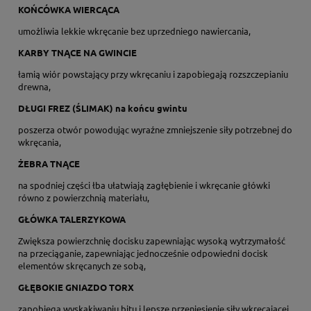
KOŃCÓWKA WIERCĄCA
umożliwia lekkie wkręcanie bez uprzedniego nawiercania,
KARBY TNĄCE NA GWINCIE
łamią wiór powstający przy wkręcaniu i zapobiegają rozszczepianiu
drewna,
DŁUGI FREZ (ŚLIMAK) na końcu gwintu
poszerza otwór powodując wyraźne zmniejszenie siły potrzebnej do
wkręcania,
ŻEBRA TNĄCE
na spodniej części łba ułatwiają zagłębienie i wkręcanie główki
równo z powierzchnią materiału,
GŁÓWKA TALERZYKOWA
Zwiększa powierzchnię docisku zapewniając wysoką wytrzymałość
na przeciąganie, zapewniając jednocześnie odpowiedni docisk
elementów skręcanych ze sobą,
GŁĘBOKIE GNIAZDO TORX
zapobiega wyskakiwaniu bitu i lepsze przeniesienie siły wkręcającej