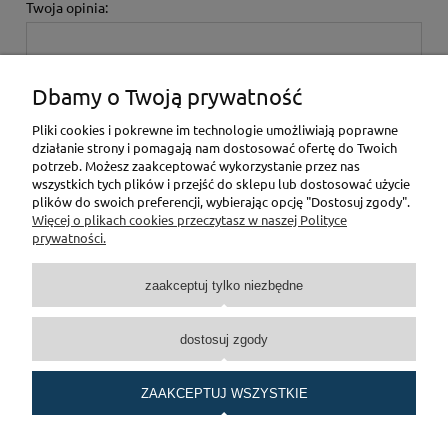
Twoja opinia:
Dbamy o Twoją prywatność
Pliki cookies i pokrewne im technologie umożliwiają poprawne
działanie strony i pomagają nam dostosować ofertę do Twoich
wyślij
potrzeb. Możesz zaakceptować wykorzystanie przez nas
wszystkich tych plików i przejść do sklepu lub dostosować użycie
plików do swoich preferencji, wybierając opcję "Dostosuj zgody".
Więcej o plikach cookies przeczytasz w naszej Polityce
Pomoc
prywatności.
Moje konto
zaakceptuj tylko niezbędne
Płatności i dostawa
dostosuj zgody
O nas
ZAAKCEPTUJ WSZYSTKIE
Realizacja:
InteractiveVision