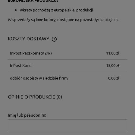
EUROPEJSKA PRODUKCJA
wkręty pochodzą z europejskiej produkcji
W sprzedaży są inne kolory, dostępne na pozostałych aukcjach.
KOSZTY DOSTAWY
CENA NIE ZAWIERA EWENTUALNYCH KOSZTÓW PŁATNOŚCI
InPost Paczkomaty 24/7
11,00 zł
InPost Kurier
15,00 zł
odbiór osobisty w siedzibie firmy
0,00 zł
OPINIE O PRODUKCIE (0)
Imię lub pseudonim: