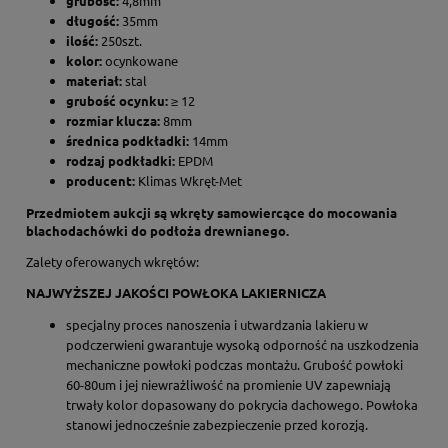
grubość:
4,8mm
długość:
35mm
ilość:
250szt.
kolor:
ocynkowane
materiał:
stal
grubość ocynku:
≥ 12
rozmiar klucza:
8mm
średnica podkładki:
14mm
rodzaj podkładki:
EPDM
producent:
Klimas Wkręt-Met
Przedmiotem aukcji są wkręty samowiercące do mocowania
blachodachówki do podłoża drewnianego.
Zalety oferowanych wkrętów:
NAJWYŻSZEJ JAKOŚCI POWŁOKA LAKIERNICZA
specjalny proces nanoszenia i utwardzania lakieru w
podczerwieni gwarantuje wysoką odporność na uszkodzenia
mechaniczne powłoki podczas montażu. Grubość powłoki
60-80um i jej niewrażliwość na promienie UV zapewniają
trwały kolor dopasowany do pokrycia dachowego. Powłoka
stanowi jednocześnie zabezpieczenie przed korozją.