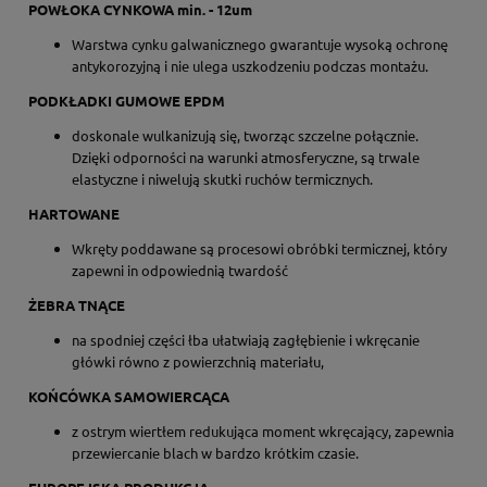
POWŁOKA CYNKOWA min. - 12um
Warstwa cynku galwanicznego gwarantuje wysoką ochronę
antykorozyjną i nie ulega uszkodzeniu podczas montażu.
PODKŁADKI GUMOWE EPDM
doskonale wulkanizują się, tworząc szczelne połącznie.
Dzięki odporności na warunki atmosferyczne, są trwale
elastyczne i niwelują skutki ruchów termicznych.
HARTOWANE
Wkręty poddawane są procesowi obróbki termicznej, który
zapewni in odpowiednią twardość
ŻEBRA TNĄCE
na spodniej części łba ułatwiają zagłębienie i wkręcanie
główki równo z powierzchnią materiału,
KOŃCÓWKA SAMOWIERCĄCA
z ostrym wiertłem redukująca moment wkręcający, zapewnia
przewiercanie blach w bardzo krótkim czasie.