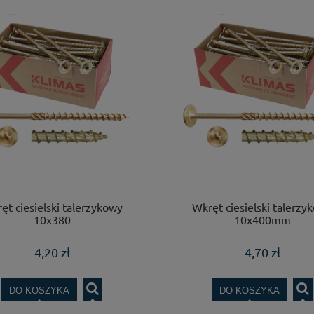
ęt ciesielski talerzykowy
Wkręt ciesielski talerzy
10x380
10x400mm
4,20 zł
4,70 zł
DO KOSZYKA
DO KOSZYKA