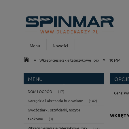
Menu
Nowości
»
»
Wkręty ciesielskie talerzykowe Torx
10 MM
MENU
OPCJ
DOM i OGRÓD
(17)
Cena: (w
Narzędzia i akcesoria budowlane
(142)
Gwoździarki, sztyfciarki, nożyce
WKRĘTY
skokowe
(3)
Wkręty ciesielskie talerzykowe Torx
(57)