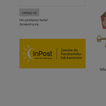
zaloguj się
Nie pamiętasz hasła?
Zarejestruj się
Wkr