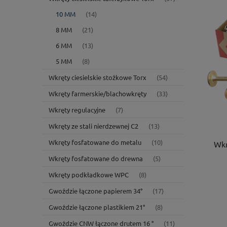
10 MM
(14)
8 MM
(21)
6 MM
(13)
5 MM
(8)
Wkręty ciesielskie stożkowe Torx
(54)
Wkręty farmerskie/blachowkręty
(33)
Wkręty regulacyjne
(7)
Wkręty ze stali nierdzewnej C2
(13)
Wkręty fosfatowane do metalu
(10)
Wkr
Wkręty fosfatowane do drewna
(5)
Wkręty podkładkowe WPC
(8)
Gwoździe łączone papierem 34°
(17)
Gwoździe łączone plastikiem 21°
(8)
Gwoździe CNW łączone drutem 16 °
(11)