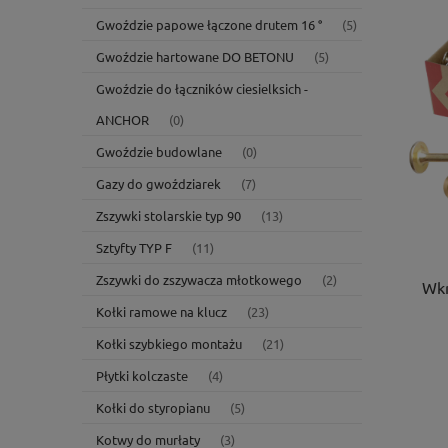
Gwoździe papowe łączone drutem 16 °
(5)
Gwoździe hartowane DO BETONU
(5)
Gwoździe do łączników ciesielksich -
ANCHOR
(0)
Gwoździe budowlane
(0)
Gazy do gwoździarek
(7)
Zszywki stolarskie typ 90
(13)
Sztyfty TYP F
(11)
Zszywki do zszywacza młotkowego
(2)
Wkr
Kołki ramowe na klucz
(23)
Kołki szybkiego montażu
(21)
Płytki kolczaste
(4)
Kołki do styropianu
(5)
Kotwy do murłaty
(3)