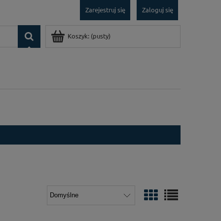
Zarejestruj się
Zaloguj się
Koszyk:
(pusty)