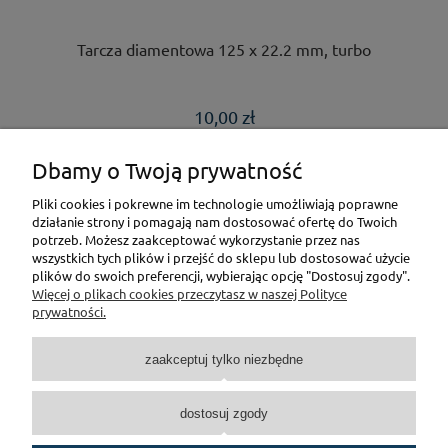
Tarcza diamentowa 125 x 22.2 mm, turbo
10,00 zł
Dbamy o Twoją prywatność
DO KOSZYKA
Pliki cookies i pokrewne im technologie umożliwiają poprawne
działanie strony i pomagają nam dostosować ofertę do Twoich
potrzeb. Możesz zaakceptować wykorzystanie przez nas
«
1
2
3
»
wszystkich tych plików i przejść do sklepu lub dostosować użycie
plików do swoich preferencji, wybierając opcję "Dostosuj zgody".
Więcej o plikach cookies przeczytasz w naszej Polityce
Pomoc
prywatności.
Moje konto
zaakceptuj tylko niezbędne
Płatności i dostawa
dostosuj zgody