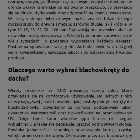
czarnym, szarym, grafitowym czy brązowym. Wszystkie dostępne w
ofercie wkręty farmerskie są malowane proszkowo, co przekłada
się na długie użytkowanie oraz odporność na czynniki zewnętrzne.
W naszym sklepie internetowym można znaleźć także różnego
rodzaju śruby do drewna i metalu, zarówno długie, jak i krótkie, w
tym: 19, 25, 35, 55, 70 i 120 mm. Zapewniają one przewiert blach w
niewielkim odstępie czasowym. Wkręty typu farmer sprawdzą się w
wielu sytuacjach. To podstawa wyposażenia każdego dekarza!
Postaw na sprawdzone wkręty do blachodachówki w atrakcyjnej
cenie. Gwarantujemy najwyższą jakość i ponadprzeciętną trwałość
produktu.
Dlaczego warto wybrać blachowkręty do
dachu?
Wkręty ciesielskie na TORX posiadają szereg zalet, które
przekładają się na komfortowe użytkowanie. Do jednych z nich
należy najwyższej jakości powłoka, jaką zostały pokryte wkręty do
blachodachówki. Utwardzony za pomocą podczerwieni lakier
gwarantuje wytrzymałość oraz niewrażliwość na promieniowanie
UV. Dzięki temu kolor wkrętów typu farmer nie ulegnie
wyblaknięciu, a lakier nie będzie się łuszczyć pod wpływem słońca.
Powłoka jednocześnie zapobiega powstawaniu korozji, czyniąc
wkręt farmerski nierdzewnym. Oferowane przez nas blachowkręty