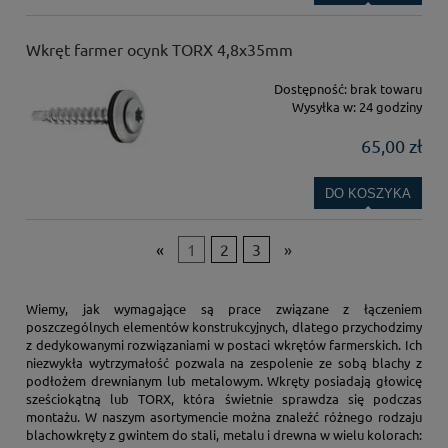
Wkręt farmer ocynk TORX 4,8x35mm
Dostępność:
brak towaru
Wysyłka w:
24 godziny
65,00 zł
DO KOSZYKA
«
1
2
3
»
Wiemy, jak wymagające są prace związane z łączeniem
poszczególnych elementów konstrukcyjnych, dlatego przychodzimy
z dedykowanymi rozwiązaniami w postaci wkrętów farmerskich. Ich
niezwykła wytrzymałość pozwala na zespolenie ze sobą blachy z
podłożem drewnianym lub metalowym. Wkręty posiadają głowicę
sześciokątną lub TORX, która świetnie sprawdza się podczas
montażu. W naszym asortymencie można znaleźć różnego rodzaju
blachowkręty z gwintem do stali, metalu i drewna w wielu kolorach: