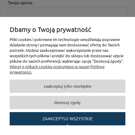
Twoja opinia:
Dbamy o Twoją prywatność
Pliki cookies i pokrewne im technologie umożliwiają poprawne
działanie strony i pomagają nam dostosować ofertę do Twoich
wyślij
potrzeb. Możesz zaakceptować wykorzystanie przez nas
wszystkich tych plików i przejść do sklepu lub dostosować użycie
plików do swoich preferencji, wybierając opcję "Dostosuj zgody".
Więcej o plikach cookies przeczytasz w naszej Polityce
Pomoc
prywatności.
Moje konto
zaakceptuj tylko niezbędne
Płatności i dostawa
dostosuj zgody
O nas
ZAAKCEPTUJ WSZYSTKIE
Realizacja:
InteractiveVision