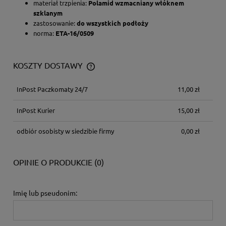
materiał trzpienia:
Polamid wzmacniany włóknem
szklanym
zastosowanie:
do wszystkich podłoży
norma:
ETA-16/0509
KOSZTY DOSTAWY
CENA NIE ZAWIERA EWENTUALNYCH KOSZTÓW PŁATNOŚCI
InPost Paczkomaty 24/7
11,00 zł
InPost Kurier
15,00 zł
odbiór osobisty w siedzibie firmy
0,00 zł
OPINIE O PRODUKCIE (0)
Imię lub pseudonim: